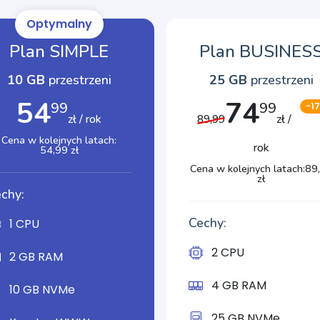
Optymalny
Plan SIMPLE
Plan BUSINES
10 GB
przestrzeni
25 GB
przestrzeni
54
74
99
99
-1
zł / rok
zł /
89,99
Cena w kolejnych latach:
rok
54,99 zł
Cena w kolejnych latach:
89
zł
chy:
Cechy:
1 CPU
2 CPU
2 GB RAM
4 GB RAM
10 GB NVMe
25 GB NVMe