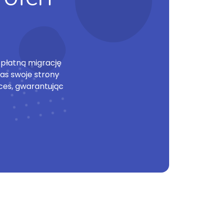
zpłatną migrację
as swoje strony
ces, gwarantując