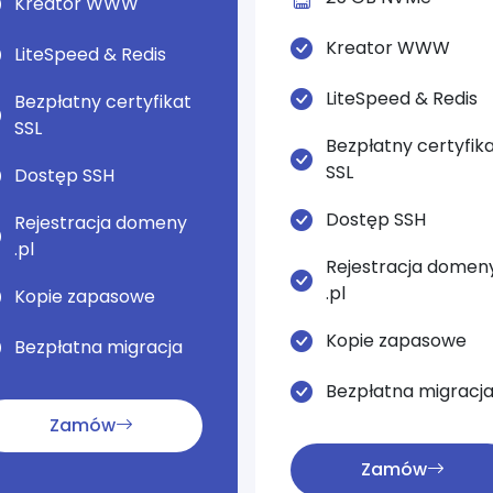
Kreator WWW
Kreator WWW
LiteSpeed & Redis
LiteSpeed & Redis
Bezpłatny certyfikat
SSL
Bezpłatny certyfik
SSL
Dostęp SSH
Dostęp SSH
Rejestracja domeny
.pl
Rejestracja domen
.pl
Kopie zapasowe
Kopie zapasowe
Bezpłatna migracja
Bezpłatna migracj
Zamów
Zamów