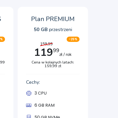
S
Plan PREMIUM
50 GB
przestrzeni
7%
-25%
159,99
119
99
zł / rok
,99
Cena w kolejnych latach:
159,99 zł
Cechy:
3 CPU
6 GB RAM
50 GB NVMe