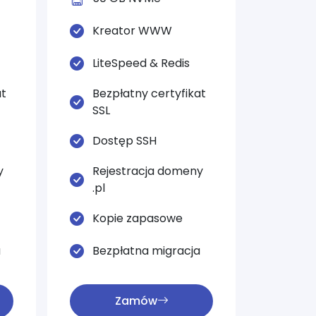
Kreator WWW
LiteSpeed & Redis
at
Bezpłatny certyfikat
SSL
Dostęp SSH
y
Rejestracja domeny
.pl
Kopie zapasowe
a
Bezpłatna migracja
Zamów