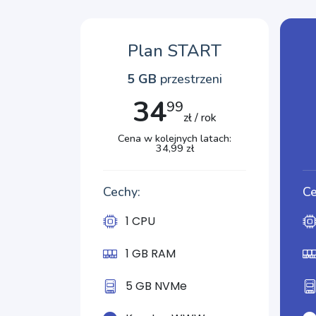
Plan START
5 GB
przestrzeni
34
99
zł / rok
Cena w kolejnych latach:
34,99 zł
Cechy:
Ce
1 CPU
1 GB RAM
5 GB NVMe