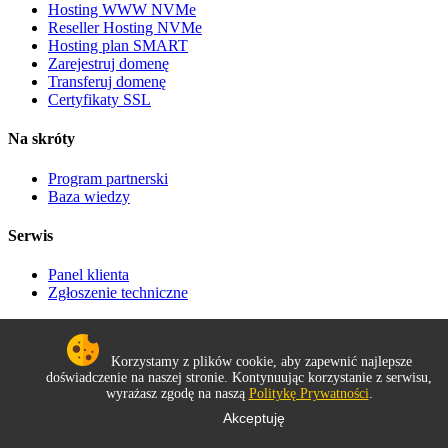
Hosting WWW NVMe
Reseller Hosting NVMe
Hosting plan SMART
Zarejestruj domenę
Transferuj domenę
Certyfikaty SSL
Na skróty
Program partnerski
Baza wiedzy
Serwis
Panel klienta
Zgłoszenie techniczne
Dokumenty
Korzystamy z plików cookie, aby zapewnić najlepsze
Regulaminy
doświadczenie na naszej stronie. Kontynuując korzystanie z serwisu,
Polityka prywatności
wyrażasz zgodę na naszą
Politykę Prywatności
.
Akceptuję
©
Copyright
Hostline.pl
2021-2026