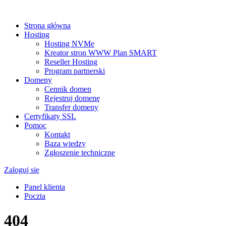
Strona główna
Hosting
Hosting NVMe
Kreator stron WWW Plan SMART
Reseller Hosting
Program partnerski
Domeny
Cennik domen
Rejestruj domenę
Transfer domeny
Certyfikaty SSL
Pomoc
Kontakt
Baza wiedzy
Zgłoszenie techniczne
Zaloguj się
Panel klienta
Poczta
404